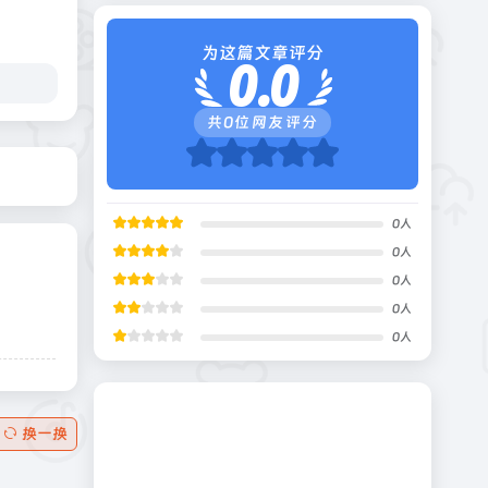
为这篇文章评分
0.0
共
0
位网友评分
0
人
0
人
0
人
0
人
0
人
换一换