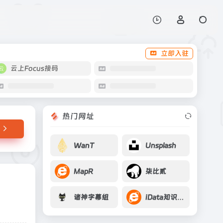
打开网站
立即入驻
云上Focus接码
热门网址
WanT
Unsplash
MapR
柒比贰
诸神字幕组
iData知识搜索