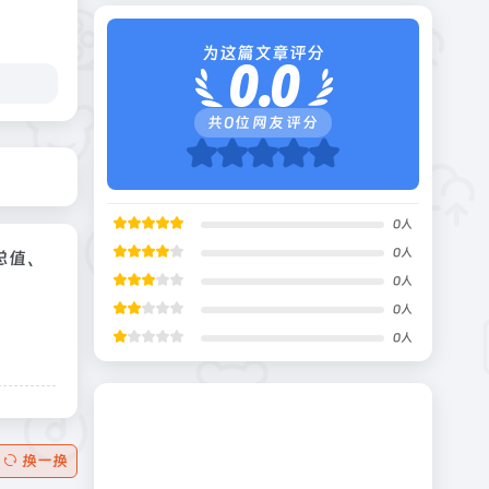
为这篇文章评分
0.0
共
0
位网友评分
0
人
0
人
总值、
0
人
0
人
0
人
换一换