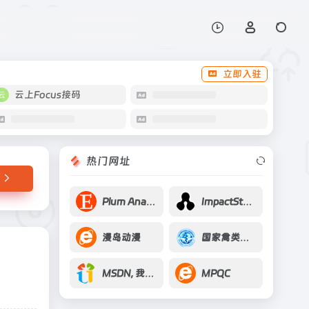
打开网站
总值、数量、增长
立即入驻
云上Focus接码
热门网址
Plum Analytics
ImpactStory
漫岛动漫
国家禽类实验动物种子中心
MSDN, 我告诉你 – 做一个安静的工具站
MPQC