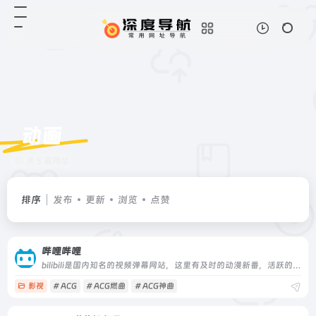
动画
共 5 篇网址
排序
发布
更新
浏览
点赞
哔哩哔哩
bilibili是国内知名的视频弹幕网站，这里有及时的动漫新番，活跃的ACG氛围，有创意的Up主。大家可以在这里找到许多欢乐。
影视
# ACG
# ACG燃曲
# ACG神曲