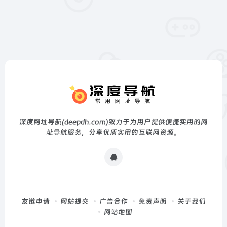
深度网址导航(deepdh.com)致力于为用户提供便捷实用的网
址导航服务，分享优质实用的互联网资源。
友链申请
网站提交
广告合作
免责声明
关于我们
网站地图