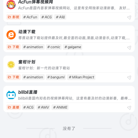
AcFun弹幕视频网
AcFun是国内首家弹幕视频网站，这里有全网独家动漫新番， 友好的弹幕氛围，有趣的UP主，好玩有科技感的虚拟偶像，年轻人都在用。
影视
# AcFun
# ACG
# A站
动漫下载
零度动漫下载站提供最及时,最全面的动画,漫画,动漫音乐,动漫下载,BT,ED,动漫游戏,资讯,分享,交流,讨论.
下载
# animation
# comic
# galgame
蜜柑计划
蜜柑计划：新一代的动漫下载站
下载
# animation
# bangumi
# Mikan Project
bilibli直播
bilibili是国内知名的视频弹幕网站，这里有最及时的动漫新番，最棒的ACG氛围，最有创意的Up主。大家可以在这里找到许多欢乐。
直播
# ACG
# AMV
# ANIME
没有了