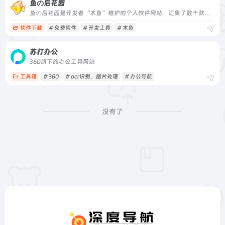
鱼の后花园
鱼の后花园是开发者“木鱼”维护的个人软件网站，汇集了数十款免费工具软件，涵盖网络工具、桌面美化、开发人员工具等，并提供汉化版与开发组件。
软件下载
# 免费软件
# 开发工具
# 木鱼
苏打办公
360旗下的办公工具网站
工具箱
# 360
# ocr识别，图片处理
# 办公导航
没有了