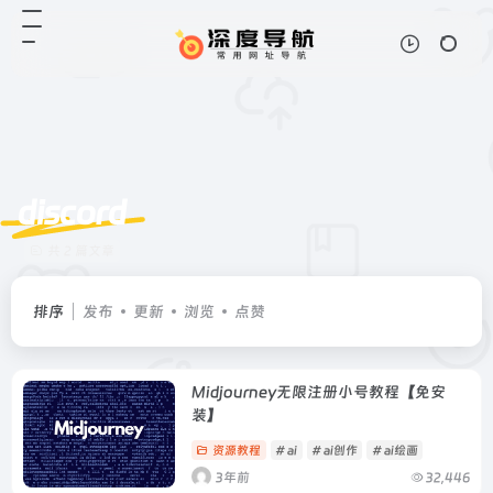
discord
共 2 篇文章
排序
发布
更新
浏览
点赞
Midjourney无限注册小号教程【免安
装】
资源教程
# ai
# ai创作
# ai绘画
3年前
32,446