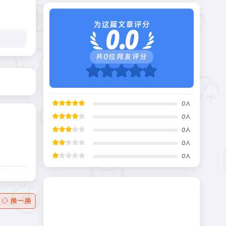
为这篇文章评分
0.0
共
0
位网友评分
0
人
0
人
0
人
0
人
0
人
换一换