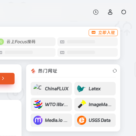
打开网站
立即入驻
云上Focus接码
热门网址
ChinaFLUX
Latex
WTO ilibrary
ImageMagick
Media.io AI Image Upscaler
USGS Data