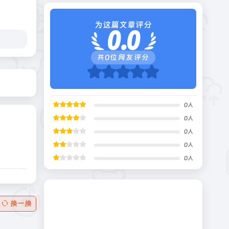
为这篇文章评分
0.0
共
0
位网友评分
0
人
0
人
0
人
0
人
0
人
换一换