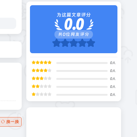
为这篇文章评分
0.0
共
0
位网友评分
0
人
0
人
0
人
0
人
0
人
换一换