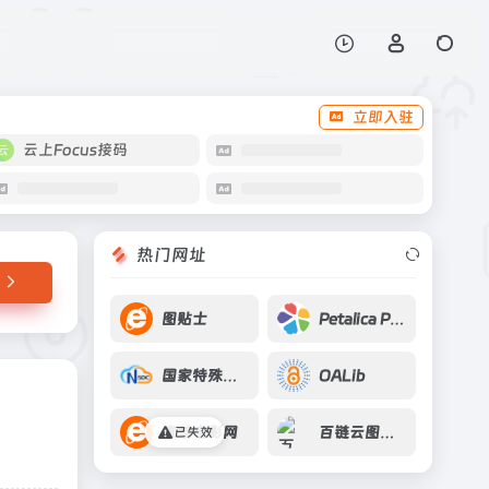
打开网站
立即入驻
云上Focus接码
热门网址
图贴士
Petalica Paint
国家特殊环境研究台
OALib
青蛙电影网
百链云图书馆
已失效