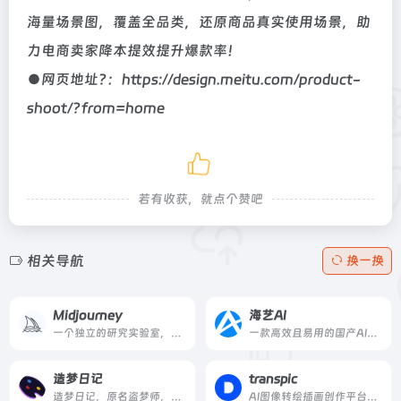
海量场景图，覆盖全品类，还原商品真实使用场景，助
力电商卖家降本提效提升爆款率！
●网页地址?：https://design.meitu.com/product-
shoot/?from=home
若有收获，就点个赞吧
相关导航
换一换
Midjourney
海艺AI
一个独立的研究实验室，探索新的思想媒介，扩大人类的想象力。
一款高效且易用的国产AI绘画工具，让你无需专业技能，轻松生成大量高质量图片
造梦日记
transpic
造梦日记，原名盗梦师，是西湖心辰联合西湖大学研发的一款AI绘画工具，覆盖多模态模型训练和图像生成，包括二次元头像生成、图片设计等，可应用于绘画、动漫游戏、运营策划和电商等领域，人人都可实现自己的创作梦。
AI图像转绘插画创作平台、上传图片生成多张图片，图片风格转换