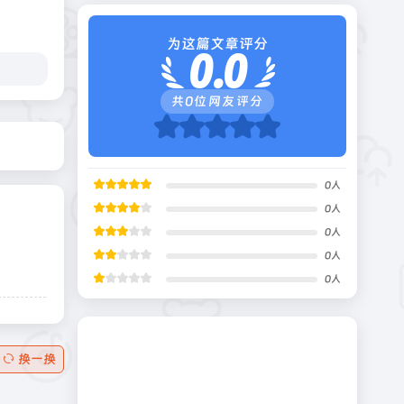
为这篇文章评分
0.0
共
0
位网友评分
0
人
0
人
0
人
0
人
0
人
换一换