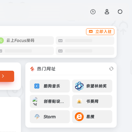
打开网站
立即入驻
云上Focus接码
热门网址
酷狗音乐
奈望林纳奖
创客贴设计神器
书葵网
Storm
易搜