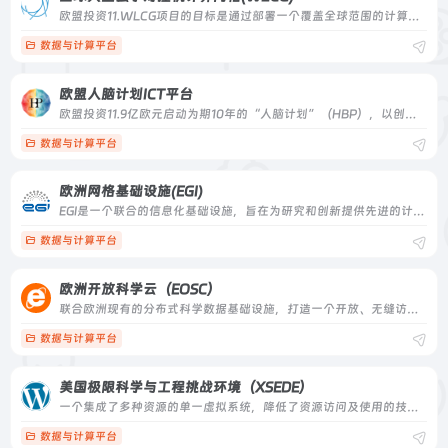
欧盟投资11.WLCG项目的目标是通过部署一个覆盖全球范围的计算网格服务，将欧洲、美洲、亚洲等地区的超级计算中心集成到一个虚拟的计算组织中，为LHC实验提供计算资源，包括CPU计算资源、存储资源和网络通信设施等。WLCG项目的目标是通过部署一个覆盖全球范围的计算网格服务，将欧洲、美洲、亚洲等地区的超级计算中心集成到一个虚拟的计算组织中，为LHC实验提供计算资源，包括CPU计算资源、存储资源和网络通信设施等。
数据与计算平台
欧盟人脑计划ICT平台
欧盟投资11.9亿欧元启动为期10年的“人脑计划”（HBP），以创建全球最大型的脑科学研究基础设施，促进大脑研究及医学和脑启发信息技术发展欧盟投资11.9亿欧元启动为期10年的“人脑计划”（HBP），以创建全球最大型的脑科学研究基础设施，促进大脑研究及医学和脑启发信息技术发展
数据与计算平台
欧洲网格基础设施(EGI)
EGI是一个联合的信息化基础设施，旨在为研究和创新提供先进的计算服务。EGI信息化基础设施由公共资助，包括遍布欧洲和全球的数百个数据中心和云提供商。EGI是一个联合的信息化基础设施，旨在为研究和创新提供先进的计算服务。EGI信息化基础设施由公共资助，包括遍布欧洲和全球的数百个数据中心和云提供商。
数据与计算平台
欧洲开放科学云（EOSC）
联合欧洲现有的分布式科学数据基础设施，打造一个开放、无缝访问的虚拟环境，为170万欧洲科研人员及7000万各领域的专业人士提供跨境、跨领域的科研数据存储、管理、分析与再利用服务联合欧洲现有的分布式科学数据基础设施，打造一个开放、无缝访问的虚拟环境，为170万欧洲科研人员及7000万各领域的专业人士提供跨境、跨领域的科研数据存储、管理、分析与再利用服务
数据与计算平台
美国极限科学与工程挑战环境（XSEDE）
一个集成了多种资源的单一虚拟系统，降低了资源访问及使用的技术门槛，可以为多个领域的科学发现提供有力支持一个集成了多种资源的单一虚拟系统，降低了资源访问及使用的技术门槛，可以为多个领域的科学发现提供有力支持
数据与计算平台