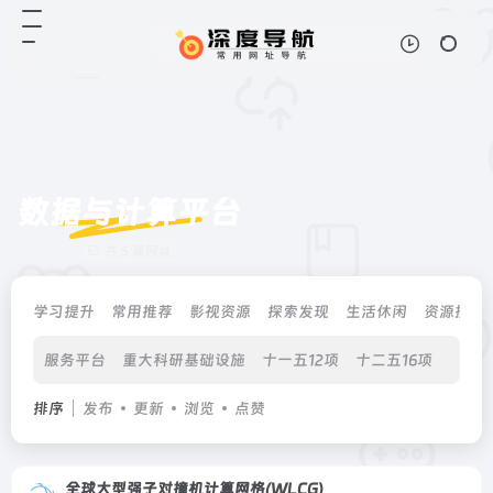
数据与计算平台
共 5 篇网址
学习提升
常用推荐
影视资源
探索发现
生活休闲
资源搜索
服务平台
重大科研基础设施
十一五12项
十二五16项
十三五
排序
发布
更新
浏览
点赞
全球大型强子对撞机计算网格(WLCG)