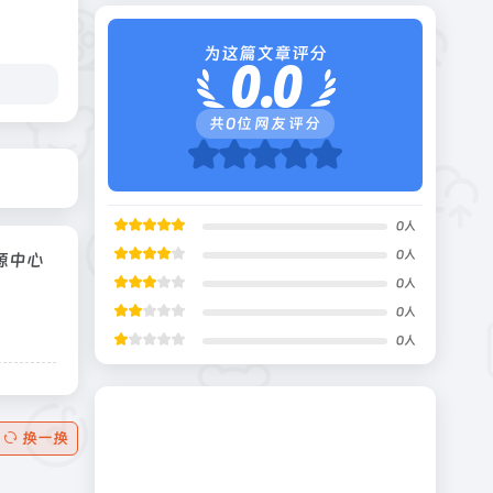
为这篇文章评分
0.0
共
0
位网友评分
0
人
0
人
源中心
0
人
0
人
0
人
换一换