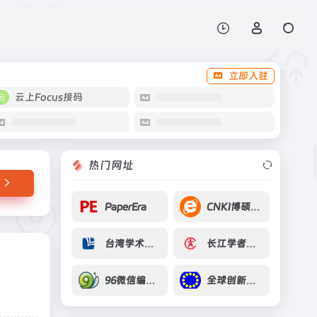
打开网站
源中心
立即入驻
云上Focus接码
热门网址
PaperEra
CNKI博硕士学位论文
台湾学术文献数据库
长江学者奖励计划
96微信编辑器
全球创新指数