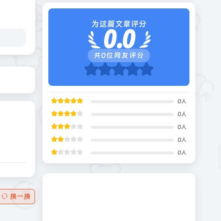
为这篇文章评分
0.0
共
0
位网友评分
0
人
0
人
0
人
0
人
0
人
换一换